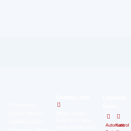
Contact Info
Layanan
PT Maxima
Kami
Usaha Mandiri
Office :
Rukan
Sunter Icon , Jalan
adalah vendor
Automatic
Kontrol
Griya Sejahtera Blok
terkemuka dalam