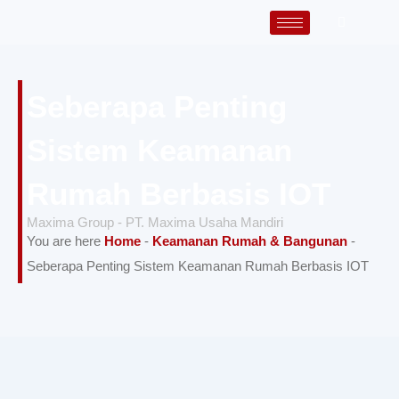
Lewati
ke
konten
Seberapa Penting
Sistem Keamanan
Rumah Berbasis IOT
Maxima Group - PT. Maxima Usaha Mandiri
You are here
Home
-
Keamanan Rumah & Bangunan
-
Seberapa Penting Sistem Keamanan Rumah Berbasis IOT