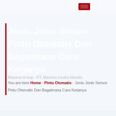
Lewati
ke
konten
Jenis-Jenis Sensor
Pintu Otomatis Dan
Bagaimana Cara
Kerjanya
Maxima Group - PT. Maxima Usaha Mandiri
You are here
Home
-
Pintu Otomatis
-
Jenis-Jenis Sensor
Pintu Otomatis Dan Bagaimana Cara Kerjanya