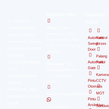
Contact Info
Layanan
PT Maxima
Kami
Usaha Mandiri
Office :
Rukan
Sunter Icon , Jalan
adalah vendor
Automatic
Kontrol
Griya Sejahtera Blok
terkemuka dalam
Swing
Akses
C No 2 Sunter Agung
penyediaan pintu
Door
Jakarta
otomatis
Palang
berkualitas tinggi.
Automatic
Parkir
Workshop :
Jln.
Gate
Kami
Swadaya alfala. No.
Kamera
mengutamakan
29. Kembangan
Pintu
CCTV
Utara.
inovasi,
Otomatis
keandalan, dan
MOT
info@maximausahamandiri.co.id
pelayanan prima
Pintu
untuk
Arsitektur
Sandwi
0818-4324-09