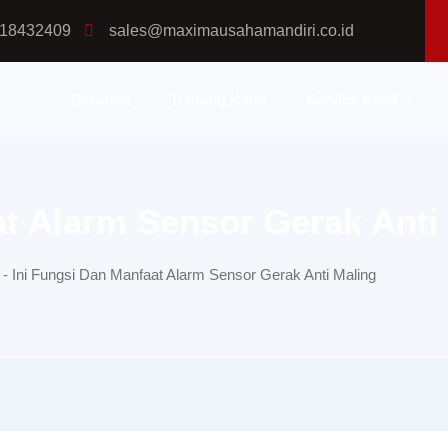
18432409
sales@maximausahamandiri.co.id
Beranda
Tentang Kami
Service Kami
at Alarm Sensor Gerak Anti
-
Ini Fungsi Dan Manfaat Alarm Sensor Gerak Anti Maling