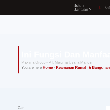
Lewati
Butuh
08
Bantuan ?
ke
konten
Ini Fungsi Dan Manfa
Maxima Group - PT. Maxima Usaha Mandiri
You are here
Home
-
Keamanan Rumah & Bangunan
Cari