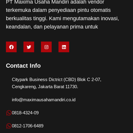
PT Maxima Usaha Mandiri adalah vendor
terkemuka dalam penyediaan pintu otomatis
berkualitas tinggi. Kami mengutamakan inovasi,
keandalan, dan pelayanan prima untuk
F
T
I
L
a
w
n
i
c
i
s
n
e
t
t
k
b
t
a
e
Contact Info
o
e
g
d
o
r
r
i
k
a
n
m
Citypark Business Dictrict (CBD) Blok C 2-07,
Cengkareng, Jakarta Barat 11730.
info@maximausahamandiri.co.id
0818-4324-09
0812-1706-6489