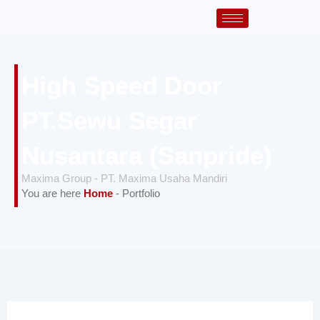
Lewati
ke
konten
High Speed Door
PT.Sewu Segar
Nusantara (Sanpride)
Maxima Group - PT. Maxima Usaha Mandiri
You are here
Home
-
Portfolio